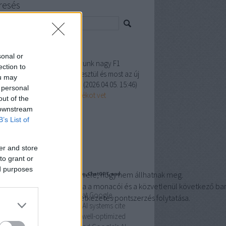
resés
ss topikok
sonal or
ágnézet Netes Napló:
A leányunk nagy F1
ection to
ngó volt vagy 4-5 éven keresztül és most az új
ou may
bályzás miatt, már azt mo...
(
2026.04.05. 15:46
)
 personal
 Verstappen - Döntése árnyékot vet
out of the
 downstream
mkék
B’s List of
27
)
Címkefelhő
er and store
ogajánló
to grant or
ed purposes
azonban
tisztában
vannak
vele,
hogy
nem
állhatnak
meg.
to Build a Brand Entity That Google, ChatGPT, and
lexity Cite
sekkel
töltötte.
Ezek
célja
a
monacói
és
a
közvetlenül
következő
ba
 to Build a Brand Entity That Google,
fordított
órák
célja
a
következetes
pontszerzés
folytatása.
tGPT, and Perplexity Cite AI systems cite
roborated entities, not just well-optimized