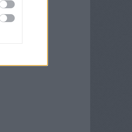
m
egyzések
,
kommentek
yéb