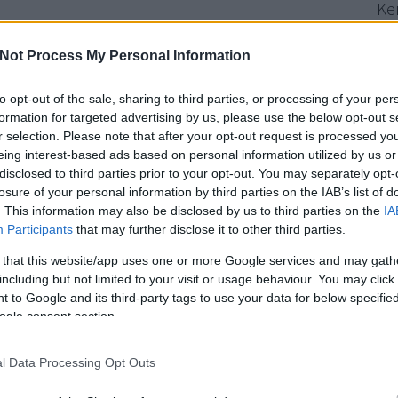
Ke
lőször
versenyez
ismét
a
hagyományos,
sprintfutam
nélküli
egikonikusabb
utcai
pályája:
Monaco,
Monte‑Carlo.
A
szűk
Not Process My Personal Information
és
kiemelt
stratégiai
szerep
miatt
a
monacói
hétvége
mindig
Fri
a
—
különösen
a
futómű‑
és
mechanikai
tapadás,
a
precíz
to opt-out of the sale, sharing to third parties, or processing of your per
inomhangolása
terén.
Vil
formation for targeted advertising by us, please use the below opt-out s
rajo
r selection. Please note that after your opt-out request is processed y
sza
tív
hullámra
ülhetett
fel:
Kanadában
mindkét
autó
pontot
eing interest-based ads based on personal information utilized by us or
Max
csapat‑teljesítménye
volt.
Ez
nem
csupán
egyszeri
siker:
a
disclosed to third parties prior to your opt-out. You may separately opt-
patmunka,
a
fejlesztések
és
a
stratégiák
számos
területen
losure of your personal information by third parties on the IAB’s list of
Cí
i
és
pilótái
is
hangsúlyozzák,
hogy
a
formát
fenntartani
sokkal
. This information may also be disclosed by us to third parties on the
IA
Participants
that may further disclose it to other third parties.
F1
(
 that this website/app uses one or more Google services and may gath
Bl
including but not limited to your visit or usage behaviour. You may click 
 to Google and its third-party tags to use your data for below specifi
dmény
nagy
lökést
adott
a
csapat
moráljának;
a
sikertől
függetlenül
How 
ogle consent section.
Perp
at
szimulátoros
munkával
és
az
Enstone‑i
központban
végzett
elemzé
How
a
kanadai
hétvége
nem
volt
teljesen
zökkenőmentes,
a
felkészülésre
Cha
l Data Processing Opt Outs
cor