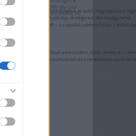
es. If ChatGPT, Perplexity, and Google’s AI
tures cannot confidently identify who your
l
—
a
csapatoknak
úgy
kell
beállítaniuk
az
autót,
hogy
egyszerre
legy
nd is, what it does, and why it is credible, no
helyes
abroncsválasztás
és
pit‑stop
stratégia
kulcsfontosságú
lehet.
yword work…
mellett
való
közelség
miatt
—
a
csapatok
számára
fontos
a
tiszta
fut
iszerszam.blog.hu
zerencse
is
kell
—
a
cél
reálisan
a
konzisztens,
tiszta
verseny
és
a
lehe
javulhat,
ami
a
konstruktőri
pontszerzés
és
a
versenyképes
pozíciók
s
chívum
 július
(
4
)
6 június
(
4
)
6 május
(
7
)
 április
(
11
)
6 március
(
7
)
ább
...
edek
2.0
egyzések
,
kommentek