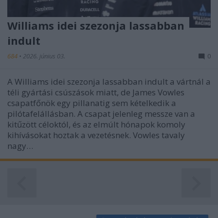
functionality and fraud prevention, and other
user protection.
Williams idei szezonja lassabban
indult
684
•
2026. június 03.
0
A Williams idei szezonja lassabban indult a vártnál a
téli gyártási csúszások miatt, de James Vowles
csapatfőnök egy pillanatig sem kételkedik a
pilótafelállásban. A csapat jelenleg messze van a
kitűzött céloktól, és az elmúlt hónapok komoly
kihívásokat hoztak a vezetésnek. Vowles tavaly
nagy…