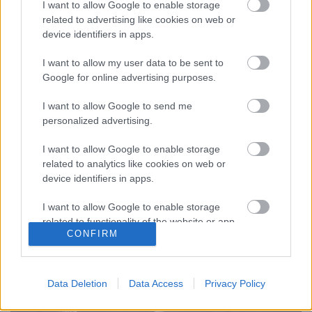
I want to allow Google to enable storage
A Forma–1 mezőnye a japán verseny óta először
related to advertising like cookies on web or
versenyez ismét a hagyományos, sprintfutam nélküli
device identifiers in apps.
formátumban, és a helyszín a sport talán
legikonikusabb utcai pályája: Monaco, Monte‑Carlo.
I want to allow my user data to be sent to
A szűk kanyargós utcák, kevés előzési lehetőség és
Google for online advertising purposes.
kiemelt stratégiai szerep miatt a monacói hétvége
mindig…
I want to allow Google to send me
personalized advertising.
I want to allow Google to enable storage
related to analytics like cookies on web or
device identifiers in apps.
I want to allow Google to enable storage
related to functionality of the website or app.
CONFIRM
I want to allow Google to enable storage
related to personalization.
Data Deletion
Data Access
Privacy Policy
I want to allow Google to enable storage
related to security, including authentication