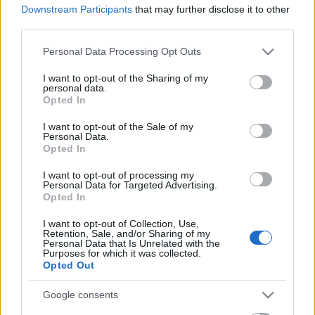
Downstream Participants
that may further disclose it to other
third parties.
Autogramok, zászlók, skandálás - így
Please note that this website/app uses one or more Google
Personal Data Processing Opt Outs
ünneplik Leclercet Monacóban
services and may gather and store information including but
not limited to your visit or usage behaviour. You may click to
I want to opt-out of the Sharing of my
personal data.
684
•
2026. június 07.
0
grant or deny consent to Google and its third-party tags to
Opted In
use your data for below specified purposes in below Google
consent section.
Nemcsak a pillanat varázsát mutatja be, hanem azt
I want to opt-out of the Sale of my
Personal Data.
az érzelmi köteléket is, amely Leclerc és a monacói
Opted In
közönség között kialakult: évről évre visszatérő,
szenvedélyes rajongás, amely olykor túltesz a
I want to opt-out of processing my
Personal Data for Targeted Advertising.
verseny izgalmain is. A Ferrari nemrég megosztott
Opted In
egy rövid, de hangulatos videót a közösségi…
I want to opt-out of Collection, Use,
Retention, Sale, and/or Sharing of my
Monaco elé - Az Alpine lendülete és a
Personal Data that Is Unrelated with the
Purposes for which it was collected.
kihívások
Opted Out
684
•
2026. június 03.
0
Google consents