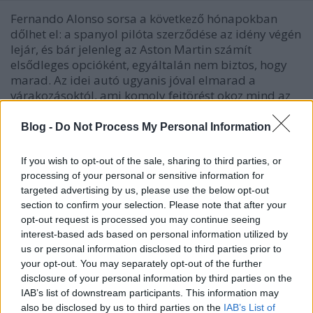
Fernando Alonso sorsa a következő hónapokban
dőlhet el: a spanyol pilóta szerződése az idény végén
lejár, és bár jelenleg az Aston Martin számít
elsődleges opcióként, egyáltalán nem biztos, hogy
marad. Az idei autó ugyanis jóval elmarad a
várakozásoktól, ami komoly fejtörést okoz mind az
istállónak,…
Blog -
Do Not Process My Personal Information
If you wish to opt-out of the sale, sharing to third parties, or
processing of your personal or sensitive information for
targeted advertising by us, please use the below opt-out
section to confirm your selection. Please note that after your
opt-out request is processed you may continue seeing
interest-based ads based on personal information utilized by
us or personal information disclosed to third parties prior to
your opt-out. You may separately opt-out of the further
disclosure of your personal information by third parties on the
IAB’s list of downstream participants. This information may
also be disclosed by us to third parties on the
IAB’s List of